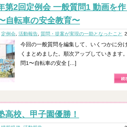
年第2回定例会 一般質問1 動画を
〜自転車の安全教育〜
：
定例会
,
活動報告
,
質問・提案が実現の一助となったこと
2
今回の一般質問を編集して、いくつかに分
くまとめました。順次アップしていきます
問1〜自転車の安全 […]
塾高校、甲子園優勝！