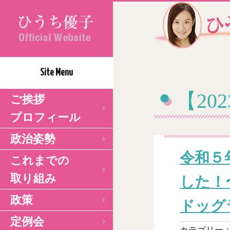
Site Menu
【20
ご挨拶
プロフィール
政治姿勢
令和５
これまでの
取り組み
した！
政策
ドッグ
定例会