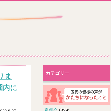
カテゴリー
りま
園内に
定例会
(329)