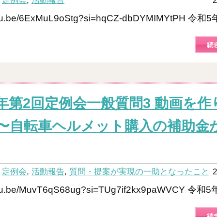
：
定例会
,
活動報告
2
outu.be/6ExMuL9oStg?si=hqCZ-dbDYMIMYtPH 令和5
年第2回定例会一般質問3 動画を作
〜自転車ヘルメット購入の補助金
：
定例会
,
活動報告
,
質問・提案が実現の一助となったこと
2
outu.be/MuvT6qS68ug?si=TUg7if2kx9paWVCY 令和5