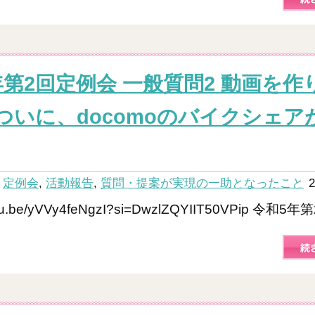
年第2回定例会 一般質問2 動画を作
ついに、docomoのバイクシェア
：
定例会
,
活動報告
,
質問・提案が実現の一助となったこと
2
outu.be/yVVy4feNgzI?si=DwzlZQYIIT50VPip 令和5年第