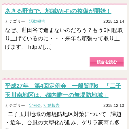
あきる野市で、地域Wi-Fiの整備が開始！
カテゴリー：
活動報告
2015.12.14
なぜ、世田谷で進まないのだろう？もう6回程取
り上げているのに・・・来年も頑張って取り上
げます。 http:// […]
平成27年 第4回定例会 一般質問6 「二子
玉川南地区は、都内唯一の無堤防地域」
カテゴリー：
定例会
,
活動報告
2015.12.10
二子玉川地域の無堤防地区対策について 課題
・近年、台風の大型化が進み、ゲリラ豪雨も多