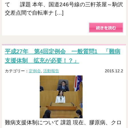
て 課題 本年、国道246号線の三軒茶屋～駒沢
交差点間で自転車ナ […]
平成27年 第4回定例会 一般質問1 「難病
支援体制 拡充が必要！？」
カテゴリー：
定例会
,
活動報告
2015.12.2
難病支援体制について 課題 現在、膠原病、クロ