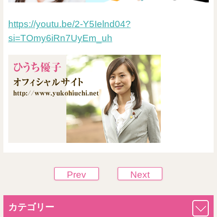
https://youtu.be/2-Y5Ielnd04?
si=TOmy6iRn7UyEm_uh
Prev
Next
カテゴリー