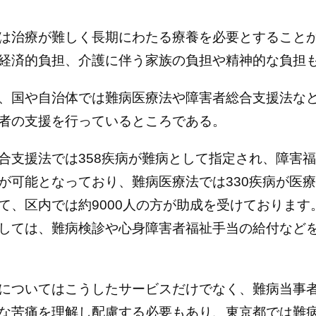
は治療が難しく長期にわたる療養を必要とすること
経済的負担、介護に伴う家族の負担や精神的な負担
、国や自治体では難病医療法や障害者総合支援法な
者の支援を行っているところである。
合支援法では358疾病が難病として指定され、障害
が可能となっており、難病医療法では330疾病が医
て、区内では約9000人の方が助成を受けております
しては、難病検診や心身障害者福祉手当の給付など
についてはこうしたサービスだけでなく、難病当事
な苦痛を理解し配慮する必要もあり、東京都では難