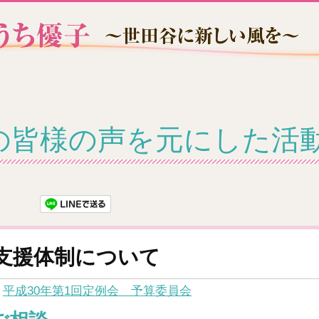
の皆様の声を元にした活
支援体制について
：
平成30年第1回定例会 予算委員会