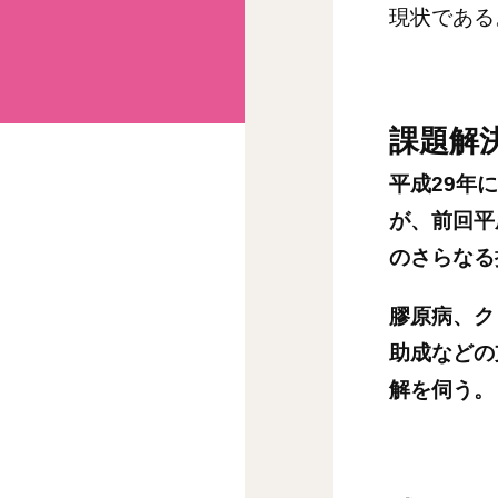
現状である
課題解
平成
29
年に
が、前回平
のさらなる
膠原病、ク
助成などの
解を伺う。