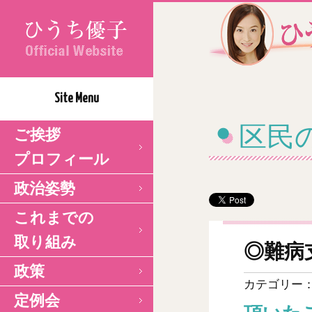
Site Menu
区民
ご挨拶
プロフィール
政治姿勢
これまでの
取り組み
◎難病
政策
カテゴリー
定例会