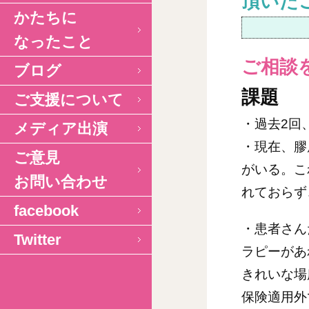
頂いた
かたちに
なったこと
ご相談
ブログ
課題
ご支援について
・過去2回
メディア出演
・現在、膠
ご意見
がいる。こ
お問い合わせ
れておらず
facebook
・患者さん
Twitter
ラピーがあ
きれいな場
保険適用外