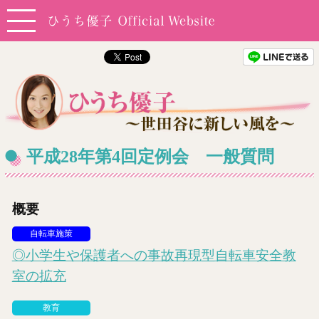
平成28年第4回定例会 一般質問
概要
自転車施策
◎小学生や保護者への事故再現型自転車安全教
室の拡充
教育