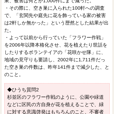
果、被害は何とか1,000件にまで減った。
・その際に、空き巣に入られた100軒への調査
で、「玄関先や庭先に花を飾っている家の被害
は2軒しか無かった」という歴然とした結果が出
た。
・よって以前から行っていた「フラワー作戦」
を2006年以降本格化させ、花を植えたり世話を
したりするボランテイアの「花咲かせ隊」に、
地域の見守りも要請し、2002年に1,711件だっ
た空き巣の件数は、昨年141件まで減少した、と
のこと。
◆ひうち質問2
杉並区のフラワー作戦のように、公園や緑道
などに区民の方自身が花を植えることで、緑
に対する意識啓発はもちろんのこと、不審者