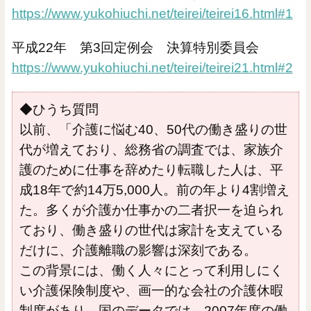
https://www.yukohiuchi.net/teirei/teirei16.html#1
平成22年 第3回定例会 決算特別委員会
https://www.yukohiuchi.net/teirei/teirei21.html#2
◆ひうち質問
以前、「介護に悩む40、50代の働き盛りの世
代が増えており、総務省の調査では、家族介
護のために仕事を辞めたり転職した人は、平
成18年で約14万5,000人。前の年より4割増え
た。多くが介護か仕事かの二者択一を迫られ
ており、働き盛りの世代は家計を支えている
だけに、介護離職の影響は深刻である。
この背景には、働く人々にとって利用しにく
い介護保険制度や、画一的な会社の介護休暇
制度があり、国のデータでは、2007年度の働